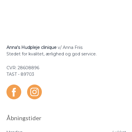
Anna's Hudpleje clinique
v/ Anna Friis​
​​Stedet for kvalitet, ærlighed og god service.
​​CVR: 28608896​​
​TAST - 89703
Åbningstider
​Mandag
Lukket