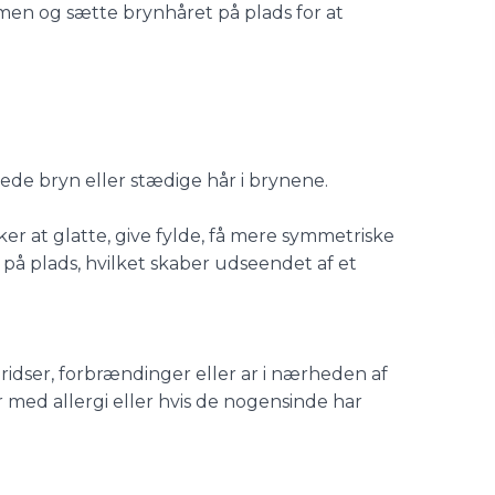
men og sætte brynhåret på plads for at
de bryn eller stædige hår i brynene.
er at glatte, give fylde, få mere symmetriske
 på plads, hvilket skaber udseendet af et
ridser, forbrændinger eller ar i nærheden af
med allergi eller hvis de nogensinde har