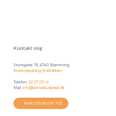
Kontakt mig
Storegade 76, ​6740 Bramming
Rutevejledning til klinikken
​​Telefon:
22 27 03 14
Mail:
​info@annashudpleje.dk
RING OG BOOK​ TID