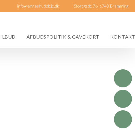
​​info@annashudpleje.dk
Storegade 76, ​6740 Bramming​
TILBUD
AFBUDSPOLITIK & GAVEKORT
KONTAK