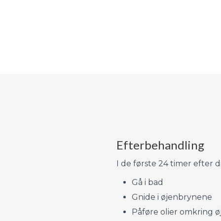
​Efterbehandling
I de første 24 timer efter d
​Gå i bad
Gnide i øjenbrynene
Påføre olier omkring 