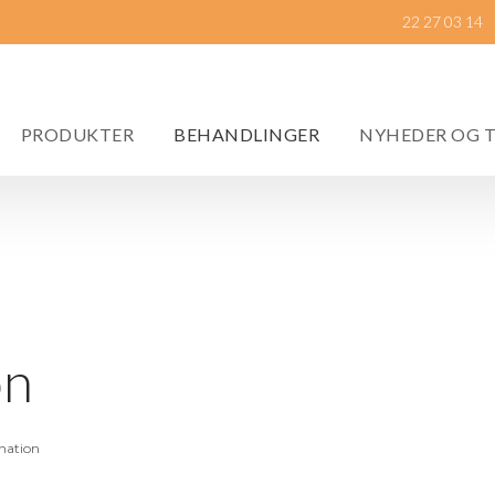
22 27 03 14​
PRODUKTER
BEHANDLINGER
NYHEDER OG 
on
nation