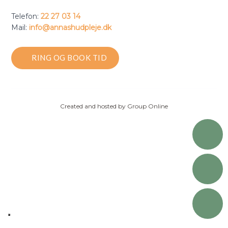
​​Telefon:
22 27 03 14
Mail:
​info@annashudpleje.dk
RING OG BOOK​ TID
Created and hosted by Group Online